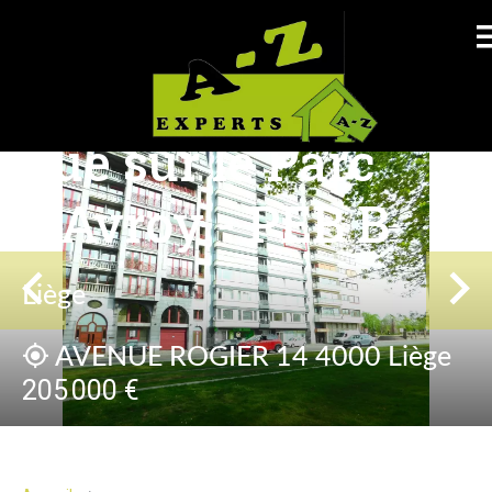
Appartement 2
chambres avec
vue sur le Parc
d’Avroy - PEB B
Liège
AVENUE ROGIER 14 4000 Liège
205 000 €